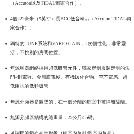
（Accuton以及TIDAL獨家合作）。
4個222毫米（9英寸）長BCC低音喇叭（Accuton TIDAL獨
家合作）。
獨特的TUNE系統和VARIO GAIN，2次個性化，非常靈
活，不挑剔的房間位置。
無源頻器網絡採用超低吸管元件，獨家定制服裝定制的決
鬥–銅電容、金屬膜電極、有機碳化合物、空芯電感、超
低阻抗的低頻吸管
無源分頻器是微聲的，在一個分離的腔室中被隔離隔離。
無源分頻器結構的總重量：25公斤/55磅。
可調節的鑽石高音形象（硬室內反射/軟室內反射）。